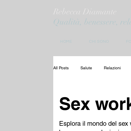
Rebecca Diamante
Qualità, benessere, rel
HOME
CHI SONO
F
All Posts
Salute
Relazioni
Sex wor
Esplora il mondo del sex 