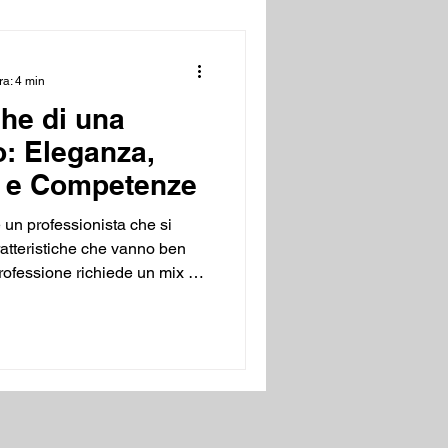
i entrambe le parti. Ecco
 riconoscere una vera
ra: 4 min
che di una
o: Eleganza,
à e Competenze
 un professionista che si
ratteristiche che vanno ben
 professione richiede un mix di
rezione e una profonda
a soddisfazione del cliente. In
e principali qualità che
 lusso, in grado di offrire
abile. 1. Eleganza e Cura