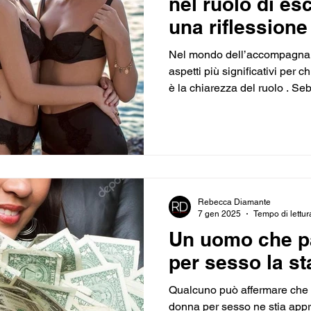
nel ruolo di esc
una riflessione
comunicazione 
Nel mondo dell’accompagnam
aspettative
aspetti più significativi per 
è la chiarezza del ruolo . Se
termini come "amante occasio
livello" al posto di "escort di
comprendere che la terminolo
rispecchiare la realtà del servi
fraintendimenti e aspettative
cruciale? La comunicazione 
Rebecca Diamante
7 gen 2025
Tempo di lettur
Un uomo che p
per sesso la st
Qualcuno può affermare che
donna per sesso ne stia appr