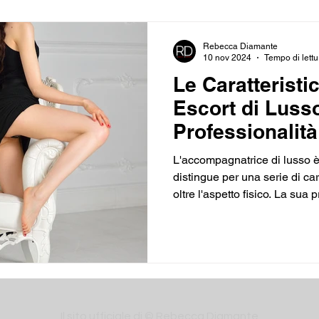
la sicurezza e il benessere d
alcuni segnali che aiutano a
Rebecca Diamante
10 nov 2024
Tempo di lettu
Le Caratteristi
Escort di Luss
Professionalit
L'accompagnatrice di lusso è
distingue per una serie di ca
oltre l'aspetto fisico. La sua
abilità sociali, charme, disc
attenzione al benessere e all
questo articolo esploreremo l
definiscono una vera escort di
un'esperienza unica e memor
dell'Aspetto Una escort di lu
Il sito ufficiale di © Rebecca Diamante