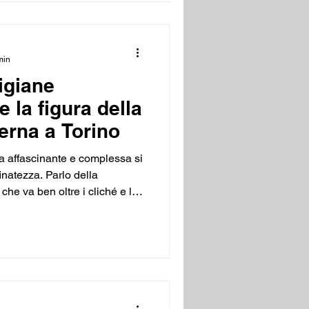
min
tigiane
 la figura della
erna a Torino
ra affascinante e complessa si
inatezza. Parlo della
che va ben oltre i cliché e le
ndire questo tema per offrire
 e autentica di chi sceglie
e fruisce. La cortigiana
ompagnamento, ma
sclusivo, un incontro di
bilità. In ques