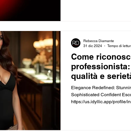
molto dalla filosofia e dall'et
Tuttavia, da un punto di vista
escort di alto livello, scelgo 
cognome, per una serie di m
Rebecca Diamante
31 dic 2024
Tempo di lettur
Come riconosc
professionista: 
qualità e seriet
Elegance Redefined: Stunnin
Sophisticated Confident Esco
https://us.idyllic.app/profile
cerca un’esperienza intima e
riuscire a distinguere un'acc
Una cortigiana di alto livello
fisico, ma costruisce un'esper