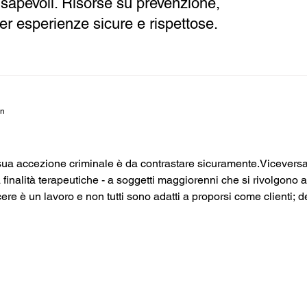
sapevoli. Risorse su prevenzione,
per esperienze sicure e rispettose.
in
sua accezione criminale è da contrastare sicuramente.Viceversa, 
finalità terapeutiche - a soggetti maggiorenni che si rivolgono 
acere è un lavoro e non tutti sono adatti a proporsi come clienti; 
tà un rapporto di mutuo scambio e interesse, come avviene per 