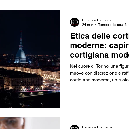
Rebecca Diamante
24 mar
Tempo di lettura: 3 
Etica delle cor
moderne: capire
cortigiana mod
Nel cuore di Torino, una figu
muove con discrezione e raff
cortigiana moderna, un ruolo 
apparenze. Ho voluto approfo
una visione chiara, rispettosa
questa professione e di chi n
moderna non è solo un acc
un’esperienza di benessere e
eleganza, intelligenza e sensi
Rebecca Diamante