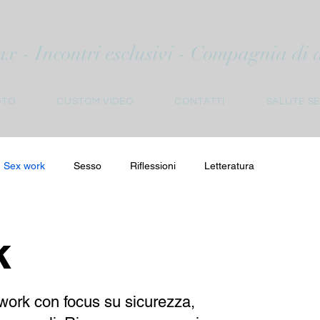
ax - Incontri esclusivi - Compagnia di al
OTO
CUSTOM VIDEO
CONTATTI
SALUTE S
Sex work
Sesso
Riflessioni
Letteratura
k
work con focus su sicurezza,