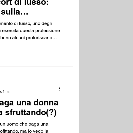
ort di lusso:
 sulla
e le
ento di lusso, uno degli
chi esercita questa professione
bbene alcuni preferiscano
nale" o "modella di alto
 lusso", è essenziale
gia utilizzata deve
zio offerto, al fine di evitare
 errate. Perché la chiarezza è
chiara
a: 1 min
aga una donna
a sfruttando(?)
 un uomo che paga una
ofittando, ma io vedo la