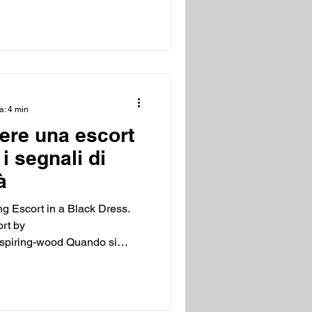
ica del singolo professionista.
 di professionalità, in quanto
di fornire il mio vero nome e
ot
a: 4 min
ere una escort
i segnali di
à
g Escort in a Black Dress.
rt by
/inspiring-wood Quando si
d esclusiva, è fondamentale
ompagnatrice di alta classe.
 non solo offre un servizio
ienza che rispetta la salute,