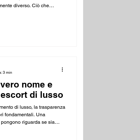
ente diverso. Ciò che
 modo essere un incentivo al
tri vantaggi. Si tratta,
 personale, che rappresenta
o e il mio modo di vivere. Va
sto discorso vale per entrambi
limitata a u
a: 3 min
l vero nome e
escort di lusso
nto di lusso, la trasparenza
ori fondamentali. Una
 pongono riguarda se sia
 il proprio vero nome e
sta non è univoca e dipende