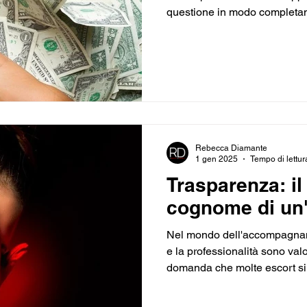
questione in modo completam
esprimo non intende in alcun
sesso in cambio di denaro o al
piuttosto, di una riflessione
esclusivamente il mio pensier
sottolineato, inoltre, che que
i sessi. Non è una questione 
Rebecca Diamante
1 gen 2025
Tempo di lettur
Trasparenza: i
cognome di un'
Nel mondo dell'accompagname
e la professionalità sono val
domanda che molte escort si
opportuno o meno comunicare
cognome ai clienti. La rispo