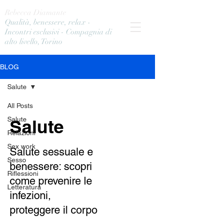
Rebecca Diamante
Qualità, benessere, relax -
Incontri esclusivi - Compagnia di
alto livello, Torino
BLOG
Salute
All Posts
Salute
Salute
Relazioni
Sex work
Salute sessuale e
Sesso
benessere: scopri
Riflessioni
come prevenire le
Letteratura
infezioni,
proteggere il corpo