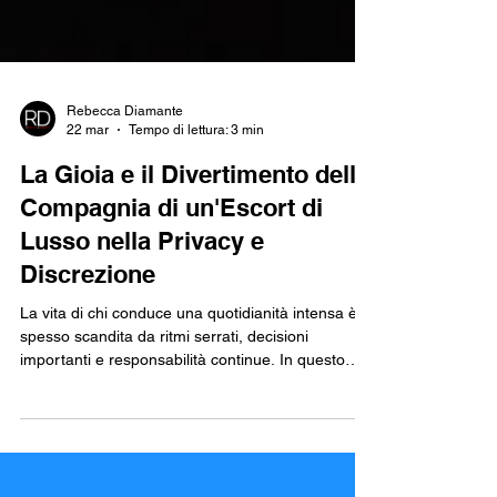
Rebecca Diamante
22 mar
Tempo di lettura: 3 min
La Gioia e il Divertimento della
Compagnia di un'Escort di
Lusso nella Privacy e
Discrezione
La vita di chi conduce una quotidianità intensa è
spesso scandita da ritmi serrati, decisioni
importanti e responsabilità continue. In questo
contesto, alcuni scelgono momenti esclusivi per
ricaricare corpo e mente. La compagnia di un’
escort di lusso può offrire un’esperienza unica,
fatta di complicità, riservatezza e piacere