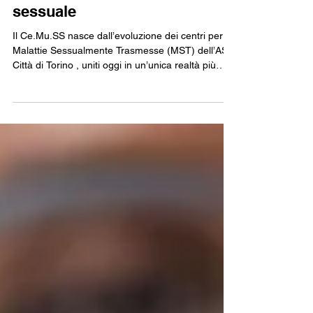
CE.MU.SS - Centro
multidisciplinare per la salute
sessuale
Il Ce.Mu.SS nasce dall’evoluzione dei centri per le
Malattie Sessualmente Trasmesse (MST) dell’ASL
Città di Torino , uniti oggi in un’unica realtà più
ampia, moderna e accessibile. Abbiamo scelto un
modello nurse-led: un centro guidato da
infermierə e ostetricə, che lavorano in équipe con
medicə specialistə, psicologə e mediatorə
culturalə. Crediamo in una sanità pubblica
accogliente, accessibile, gratuita e orientata alla
persona. Offriamo ascolto, prevenzione e cura,
mette