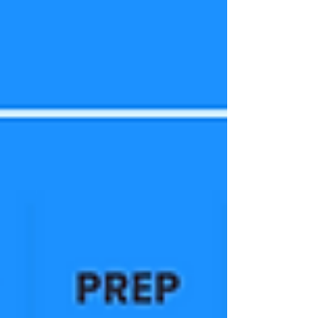
condiviso, in un ambiente di totale discrezione e
privacy. La Complicità come Chiave del
Divertimento Quando si parla di compagnia, la
parola chiave è